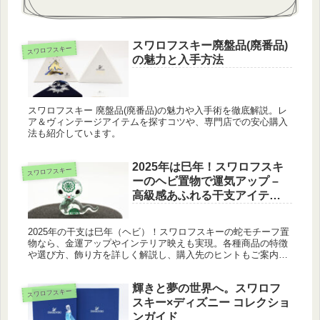
スワロフスキー廃盤品(廃番品)
スワロフスキー
の魅力と入手方法
スワロフスキー 廃盤品(廃番品)の魅力や入手術を徹底解説。レ
ア＆ヴィンテージアイテムを探すコツや、専門店での安心購入
法も紹介しています。
2025年は巳年！スワロフスキ
スワロフスキー
ーのヘビ置物で運気アップ –
高級感あふれる干支アイテム
を紹介
2025年の干支は巳年（ヘビ）！スワロフスキーの蛇モチーフ置
物なら、金運アップやインテリア映えも実現。各種商品の特徴
や選び方、飾り方を詳しく解説し、購入先のヒントもご案内し
ます。
輝きと夢の世界へ。スワロフ
スワロフスキー
スキー×ディズニー コレクショ
ンガイド