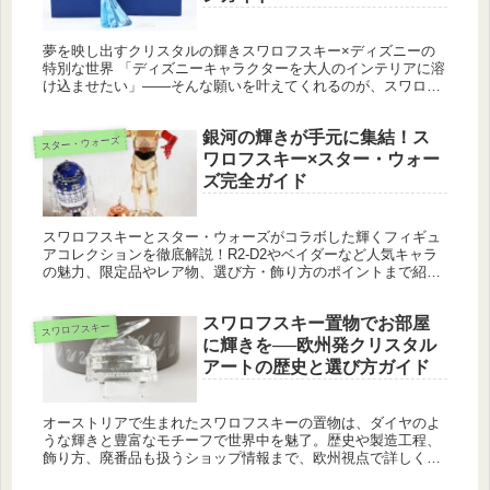
夢を映し出すクリスタルの輝きスワロフスキー×ディズニーの
特別な世界 「ディズニーキャラクターを大人のインテリアに溶
け込ませたい」――そんな願いを叶えてくれるのが、スワロフ
スキーとディズニーがコラボレーションして生まれたクリスタ
ルオブジェやア...
銀河の輝きが手元に集結！ス
スター・ウォーズ
ワロフスキー×スター・ウォー
ズ完全ガイド
スワロフスキーとスター・ウォーズがコラボした輝くフィギュ
アコレクションを徹底解説！R2-D2やベイダーなど人気キャラ
の魅力、限定品やレア物、選び方・飾り方のポイントまで紹
介。ファン必見の完全ガイドです。
スワロフスキー置物でお部屋
スワロフスキー
に輝きを──欧州発クリスタル
アートの歴史と選び方ガイド
オーストリアで生まれたスワロフスキーの置物は、ダイヤのよ
うな輝きと豊富なモチーフで世界中を魅了。歴史や製造工程、
飾り方、廃番品も扱うショップ情報まで、欧州視点で詳しく解
説します！