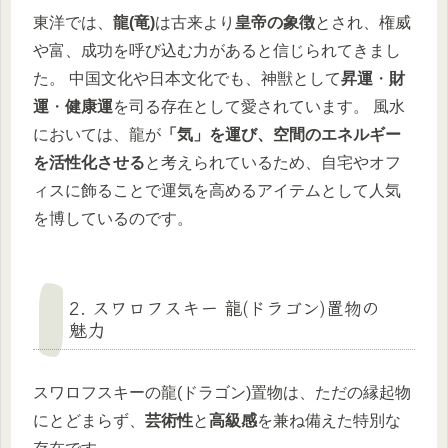
東洋では、
龍(竜)
は古来より
皇帝の象徴
とされ、権威
や富、成功を呼び込む力があると信じられてきまし
た。 中国文化や日本文化でも、神獣として
昇運
・
財
運
・
健康運
を司る存在として愛されています。 風水
においては、龍が
「気」を運び、空間のエネルギー
を活性化させる
と考えられているため、自宅やオフ
ィスに飾ることで運気を高めるアイテムとして人気
を博しているのです。
2. スワロフスキー 龍(ドラゴン)置物の
魅力
スワロフスキーの龍(ドラゴン)置物は、ただの縁起物
にとどまらず、
芸術性
と
高級感
を兼ね備えた特別な