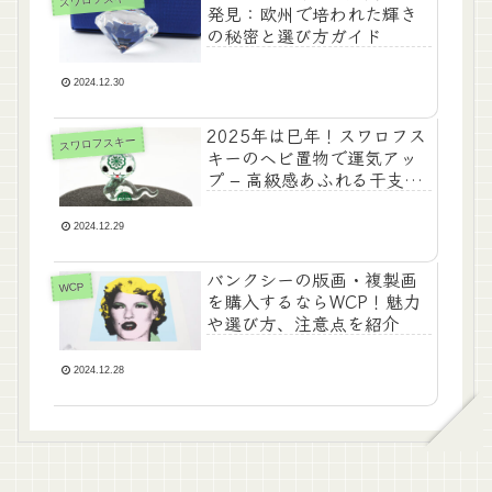
発見：欧州で培われた輝き
の秘密と選び方ガイド
2024.12.30
2025年は巳年！スワロフス
スワロフスキー
キーのヘビ置物で運気アッ
プ – 高級感あふれる干支ア
イテムを紹介
2024.12.29
バンクシーの版画・複製画
WCP
を購入するならWCP！魅力
や選び方、注意点を紹介
2024.12.28